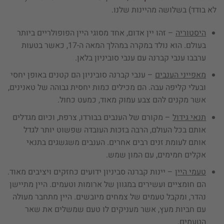
לא בודד) בשלושה מהיינות שלנו.
היסטוריה
– זהו יין אדום, אחד מסוגי היין הפופולריים ביותר
בעולם. הוא נולד במקרה במהלך המאה ה-17, כאשר בטעות
ערבבו ענבי קברנה עם ענבי סוביניון בלאן.
מאפייני הענבים
– ענבי קברנה סוביניון הם קטנים באופן יחסי
ובעלי קליפה עבה. הם מכילים כמות יחסית גבוהה של טאנינים,
אשר מקנים להם צבע עמוק מאוד, כמעט כחול.
תנאי גידול
– מקורם של הענבים בבורדו, צרפת, וכיום מגדלים
אותם בכל העולם, הרבה בזכות העובדה שפשוט יותר לגדל
אותם לעומת זנים רבים אחרים. הענבים משגשגים בתנאי
אקלים חמימים, עם המון שמש.
טעמי היין
– יינות קברנה סביניון ידועים כחזקים ויציבים מאוד.
הם חומציים ועשירים במגוון של ארומות וטעמים. היין מתיישן
נהדר, ומקבל טעמים של צמחים מיובשים. היין מתחבר מעולה
עם חביות מעץ, אשר מעניקים לו טעם שמשלים את שאר
הטעמים.