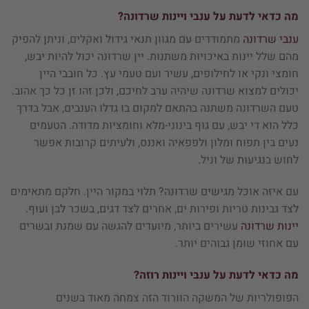
מה כדאי לדעת על ענבי ויינות שרדונה?
ענבי שרדונה
מתמודדים עם מגוון תנאי גידול ואקלים, וניתן להפיק
מהם שלל יינות באיכויות משתנות. יין שרדונה יכול להיות יבש,
חומצי ונקי או לחילופים, עשיר ועם טעמי עץ. כל חובבי היין
יכולים למצוא שרדונה שיהיה ערב לחיכם, ולכן זהו זן כל כך אהוב.
טעם השרדונה משתנה בהתאם למקום בו גדלו הענבים, אבל בדרך
כלל הוא די יבש, עם גוף בינוני-מלא וחומציות מדודה. הטעמים
נעים בין תפוח ומלון ולפפאיה ואננס, ולעיתים קרובות אפשר
לחוש בנגיעות של וניל.
עם איזה אוכל מגישים שרדונה? תלוי במקור היין. חלקם מתאימים
לצד גבינות טריות ופירות ים, אחרים לצד דגים, בשכר לבן ועוף.
יינות שרדונה
עשירים ביותר, מיועדים להגשה עם שמנת ובשרים
עם אחוזי שומן גבוהים יותר.
מה כדאי לדעת על ענבי ויינות רוזה?
הפופולריות של המשקה הוורוד הזה צמחה מאוד בשנים