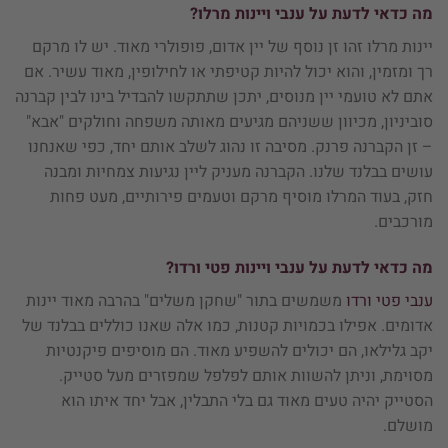
מה כדאי לדעת על ענבי ויינות מרלו?
יינות מרלו זהו זן נוסף של יין אדום, פופולרי מאוד. יש לו מרקם
רך ומזמין, והוא יכול להיות קטיפתי או לחילופין, מאוד עשיר. אם
אתם לא טועמי יין מנוסים, יתכן שתתקשו להבדיל בינו לבין קברנה
סוביניון, מכיוון ששניהם מגיעים מאותה משפחה וחולקים "אבא"
– זן הקברנה פרנק. מסיבה זו נהוג לשלב אותם יחד, כפי שאנחנו
עושים בבלנד שלנו. הקברנה מעניק ליין נגיעות צמחיות ומבנה
חזק, בעוד המרלו מוסיף מרקם וטעמים פירותיים, מעט פחות
מורכבים.
מה כדאי לדעת על
ענבי ויינות פטי ורדו?
ענבי פטי ורדו
משמשים בתור "שחקן משלים" בהרבה מאוד יינות
אדומים. אפילו בכמויות קטנות, כמו אלה שאנו כוללים בבלנד של
יקב גלילאו, הם יכולים להשפיע מאוד. הם מוסיפים פיקנטיות
מסוימת, וניתן להשוות אותם לפלפל שמפזרים מעל סטייק.
הסטייק יהיה טעים מאוד גם בלי התבלין, אבל יחד איתו הוא
מושלם.