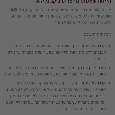
היינות שאנחנו מייצרים ביקב גלילאו
יקב גלילאו מייצר כמויות יחסית קטנות של בקבוקים, כ-6,000
בשנה, על מנת לטפל בכל בקבוק באופן אישי ועם מרב תשומת
הלב, והתוצאה היא יין איכותי מאוד.
אלה היינות שלנו:
קברנה סוביניון
– יין אשר מיוצר באמצעות בצירה ידנית של
הענבים, ללא סינון ועל ידי יישון במשך שנה, בחביות עץ אלון
צרפתי.
סירה – יין עם גוף מלא, עשיר בטעמים מורכבים ובעל ארומה
משכרת. גם הוא עובר יישון במשל שנה בחבית עץ אלון צרפתי.
קברנה סוביניון ריזרב
– יין שמיוצר בעיקר מענבי קברנה
סוביניון, בשילוב עם כמות קטנה של ענבי סירה, לעידון הטעם.
שני זני הענבים נבצרים בצרים בבציר ידני, לא עוברים סימון
ומיושנים בחביות עץ במשך 22 חודשים, מה שמקנה ליין טעם
מורכב עם נוכחות של עץ.