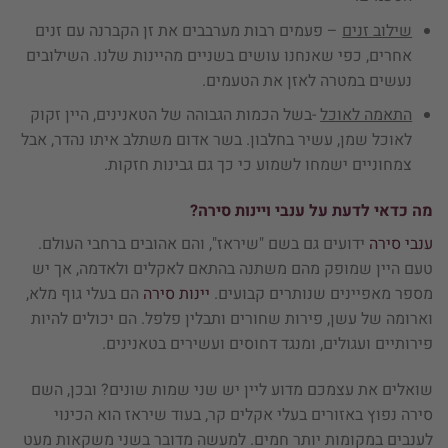
שילוב זנים
– פעמים רבות מערבבים את זן הקברנה עם זנים
אחרים, כפי שאנחנו עושים בשניים מהיינות שלנו. השילובים
נעשים במטרה לאזן את הטעמים.
התאמה לאוכל
-בשל הכמות הגבוהה של הטאנינים, היין זקוק
לאוכל שמן, עשיר בחלבון. בשר אדום משתלב איתו נהדר, אבל
צמחוניים ישמחו לשמוע כי כך גם גבינות חזקות.
מה כדאי לדעת על ענבי ויינות סירה?
ענבי סירה
ידועים גם בשם "שיראז", והם אהובים ברחבי העולם.
טעם היין שמופק מהם משתנה בהתאם לאקלים ולאדמה, אך יש
מספר מאפיינים שנותרים קבועים.
יינות סירה
הם בעלי גוף מלא,
וארומה של עשן, פירות שחורים ותבלין פלפל. הם יכולים להיות
פירותיים ועגולים, ומנגד דחוסים ועשירים בטאנינים.
שואלים את עצמכם מדוע ליין יש שני שמות שונים? ובכן, השם
סירה נפוץ באזורים בעלי אקלים קר, בעוד שיראז הוא הכינוי
לענבים במקומות יותר חמים. למעשה מדובר בשני משקאות מעט