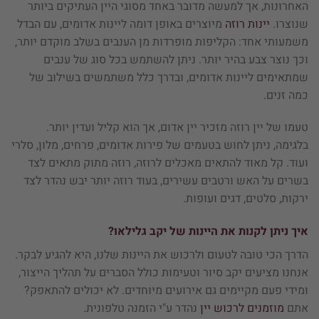
האחרונות, אך למעשה מדובר באחד מסוגי היין העתיקים ביותר
שנוצרו.
יינות רוזה
מיוצרים באופן דומה ליינות אדומים, עם הבדל
משמעותי אחד: הקליפות מופרדות מן הענבים בשלב מוקדם יותר,
וכך נוצר צבע בהיר יותר. ניתן להשתמש בכל סוג של ענבים
שמתאימים ליינות אדומים, ובדרך כלל משתמשים בשילוב של
כמה זנים.
טעמו של יין רוזה מזכיר יין אדום, אך הוא קליל ועדין יותר.
בלגימה, ניתן לחוש בטעמים של פירות אדומים, פרחים, מלון, סלרי
ועוד. קל מאוד להתאים מאכלים לרוזה, רוזה מתוק מתאים לצד
בשרים על האש ורטבים עשירים, בעוד רוזה יותר יבש נהדר לצד
ירקות, סלטים, דגים ועופות.
איך ניתן לקנות את היינות של יקב גלילאו?
הדרך הכי טובה לטעום ולרכוש את היינות שלנו, היא להגיע לבקר.
אנחנו מציעים יקב סיור וטעימות כולל הסברים על תהליך הייצור,
ומידי פעם מקיימים גם אירועים מיוחדים. לא יכולים להתאפק?
אתם
מוזמנים לרכוש יין
נהדר ע"י הזמנה טלפונית.