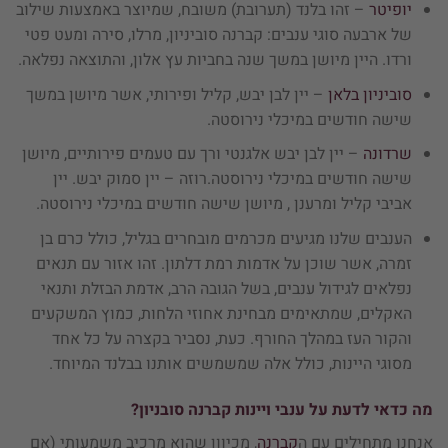
יופיטר
– זהו בלנד (תערובת) משובח, שמיוצר באמצעות שילוב
של ארבעה סוגי ענבים: קברנה סוביניון, מרלו, סירה ומעט פטי
ורדו. היין מיושן במשך שנה בחביות עץ אלון, והתוצאה נפלאה.
סוביניון בלאן
– יין לבן יבש, קליל ופירותי, אשר מיושן במשך
שישה חודשים במיכלי נירוסטה.
שרדונה
– יין לבן יבש אלגנטי ורך עם טעמים פירותיים, מיושן
שישה חודשים במיכלי נירוסטה.רוזה – יין סמוק יבש. יין
אביבי קליל ומרענן , מיושן שישה חודשים במיכלי נירוסטה.
הענבים שלנו מגיעים מכרמים מובחרים בגליל, כולל כרם בן
זמרה, אשר שוכן על אדמות רמת דלתון. זהו אזור עם תנאים
נפלאים לגידול ענבים, בשל הגובה הרב, אדמת הבזלת ותנאי
האקלים, שמתאימים מבחינת אחוזי הלחות, כמוץ המשקעים
והקור העז במהלך החורף. כעת, נסביר בקצרה על כל אחד
מסוגי היינות, כולל אלה שמשמשים אותנו בבלנד המיוחד.
מה כדאי לדעת על ענבי ויינות קברנה סובניון?
אנחנו מתחילים עם ה
קברנה
, מכיוון שהוא מרכיב משמעותי (אם