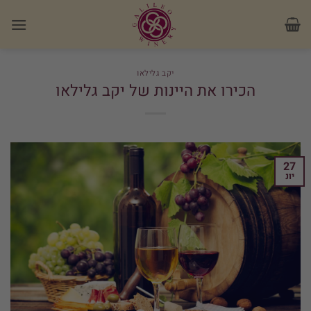
Ski
לתוכן
t
conten
יקב גלילאו
הכירו את היינות של יקב גלילאו
27
יונ