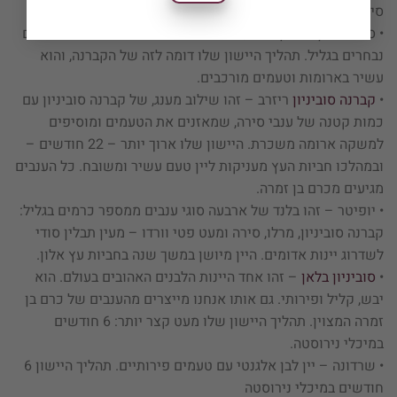
סינון, ועל ידי יישון במשך 12 חודשים בחביות עץ אלון צרפתי.
• סירה – יין עם גוף מלא, שאנחנו מייצרים מענבים מכמה כרמים
נבחרים בגליל. תהליך היישון שלו דומה לזה של הקברנה, והוא
עשיר בארומות וטעמים מורכבים.
•
קברנה סוביניון
ריזרב – זהו שילוב מענג, של קברנה סוביניון עם
כמות קטנה של ענבי סירה, שמאזנים את הטעמים ומוסיפים
למשקה ארומה משכרת. היישון שלו ארוך יותר – 22 חודשים –
ובמהלכו חביות העץ מעניקות ליין טעם עשיר ומשובח. כל הענבים
מגיעים מכרם בן זמרה.
• יופיטר – זהו בלנד של ארבעה סוגי ענבים ממספר כרמים בגליל:
קברנה סוביניון, מרלו, סירה ומעט פטי וורדו – מעין תבלין סודי
לשדרוג יינות אדומים. היין מיושן במשך שנה בחביות עץ אלון.
•
סוביניון בלאן
– זהו אחד היינות הלבנים האהובים בעולם. הוא
יבש, קליל ופירותי. גם אותו אנחנו מייצרים מהענבים של כרם בן
זמרה המצוין. תהליך היישון שלו מעט קצר יותר: 6 חודשים
במיכלי נירוסטה.
• שרדונה – יין לבן אלגנטי עם טעמים פירותיים. תהליך היישון 6
חודשים במיכלי נירוסטה