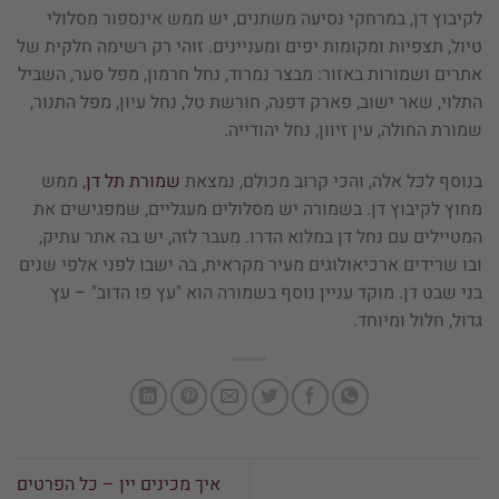
לקיבוץ דן, במרחקי נסיעה משתנים, יש ממש אינספור מסלולי
טיול, תצפיות ומקומות יפים ומעניינים. זוהי רק רשימה חלקית של
אתרים ושמורות באזור: מבצר נמרוד, נחל חרמון, מפל סער, השביל
התלוי, שאר ישוב, פארק דפנה, חורשת טל, נחל עיון, מפל התנור,
שמורת החולה, עין זיוון, נחל יהודייה.
בנוסף לכל אלה, והכי קרוב מכולם, נמצאת
שמורת תל דן
, ממש
מחוץ לקיבוץ דן. בשמורה יש מסלולים מעגליים, שמפגישים את
המטיילים עם נחל דן במלוא הדרו. מעבר לזה, יש בה אתר עתיק,
ובו שרידים ארכיאולוגים מעיר מקראית, בה ישבו לפני אלפי שנים
בני שבט דן. מוקד עניין נוסף בשמורה הוא "עץ פו הדוב" – עץ
גדול, חלול ומיוחד.
איך מכינים יין – כל הפרטים