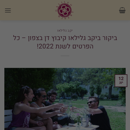
Ski
לתוכן
t
conten
יקב גלילאו
ביקור ביקב גלילאו קיבוץ דן בצפון – כל
הפרטים לשנת 2022!
12
יונ