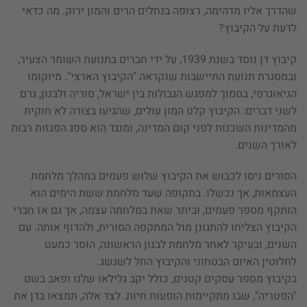
שהדרך אליו מדהימה, רצופה בנחלים הרים והמון ירוק. מה כדאי
לדעת על הקיבוץ?
קיבוץ דן נוסד בשנת 1939, על ידי חברים בתנועת השומר הצעיר,
ובמסגרת תנועת התיישבות שנקראה "הקיבוץ הארצי". מיוקומו
הגיאוגרפי, בסמוך למפגש הגבולות בין ישראל, סוריה ולבנון, גרם
לשני דברים: הקיבוץ קלט המון עולים, שהגיעו בצורה לא חוקית
מהמדינות השכנות לפני קום המדינה, ומנגד הוא ספג הפגזות רבות
לאורך השנים.
הסורים ניסו לכבוש את הקיבוץ שלוש פעמים במהלך מלחמת
העצמאות, אך נכשלו. בתקופה שעד מלחמת ששת הימים הוא
הותקף מספר פעמים, וביתר שאת במלחמה עצמה, אך גם אז חברי
הקיבוץ הצליחו להתגונן מול המתקפה הסורית, ולהדוף אותה. עם
השנים, ובעיקר לאחר מלחמת לבנון הראשונה, הוסר כמעט
לחלוטין האיום הבטחוני והקיבוץ החל לשגשג.
בקיבוץ מספר עסקים קטנים, כולל יקב גלילאו שלנו ופאב בשם
"הפטריה", שבו מתקיימות הופעות חיות. לצד אלה, תמצאו בדן את