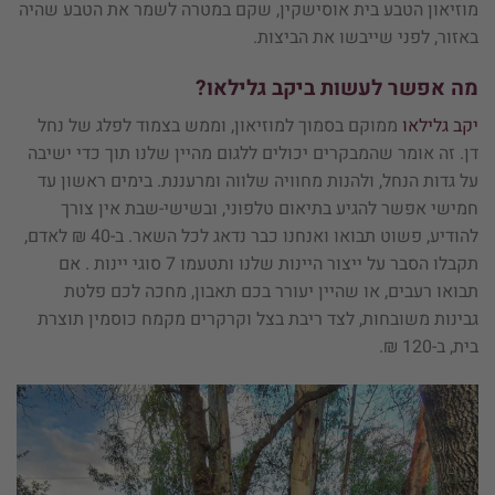
מוזיאון הטבע בית אוסישקין, שקם במטרה לשמר את הטבע שהיה
באזור, לפני שייבשו את הביצות.
מה אפשר לעשות ביקב גלילאו?
יקב גלילאו
ממוקם בסמוך למוזיאון, וממש בצמוד לפלג של נחל
דן. זה אומר שהמבקרים יכולים ללגום מהיין שלנו תוך כדי ישיבה
על גדות הנחל, ולהנות מחוויה שלווה ומרעננת. בימים ראשון עד
חמישי אפשר להגיע בתיאום טלפוני, ובשישי-שבת אין צורך
להודיע, פשוט תבואו ואנחנו כבר נדאג לכל השאר. ב-40 ₪ לאדם,
תקבלו הסבר על ייצור היינות שלנו ותטעמו 7 סוגי יינות . אם
תבואו רעבים, או שהיין יעורר בכם תאבון, מחכה לכם פלטת
גבינות משובחות, לצד ריבת בצל וקרקרים מקמח כוסמין תוצרת
בית, ב-120 ₪.