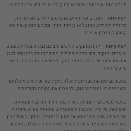
וכן לגבינות שומניות בעלות מרקם קרמי עשיר כמו ברי וקממבר. ​
יינות רוזה
– רעננים ופירותיים, מתאימים לזני גבינות עדינות
כדוגמת מוצרלה, אמנטל או גבינות עיזים, וגם לגבינות קשות כמו
קשקבל, פרמזן או צ'דר. ​
יינות קינוח
– יינות מתוקים הולכים טוב עם גבינות בעלות טעמים
עשירים וחזקים, כמו גבינות כחולות. הסוכר הנותר ביין עוזר לאזן
את החריפות של גבינה בניחוח חזק, ומביא את הטוב ביותר בשני
מרכיבי הזיווג. ​
כאשר מבינים את העקרונות הללו, ניתן ליצור שילובים מוצלחים
ומעניינים בין יינות לגבינות, ולהעצים את החוויה הקולינרית.
כאשר משלבים יין וגבינה נוצרת בפה חוויה מורכבת ומספקת.
העפיצות של היין, הנובעת מהטאנינים, מתאזנת עם השמנוניות
של הגבינה, מה שיוצר תחושת איזון והרמוניה. בנוסף, השילוב בין
הארומות והטעמים השונים מעשיר את החוויה הכוללת ומאפשר