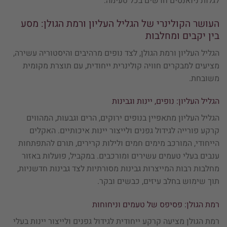
לגלות ניואנסים חדשים בכל טעימה.​
העושר הקולינרי של הגליל העליון ורמת הגולן: מסע
בין יקבים ומחלבות
הגליל העליון ורמת הגולן, לצד נופים מרהיבים והיסטוריה עשירה,
מציעים למבקרים חוויה קולינרית ייחודית, עם תוצרת מקומית
משובחת.​
הגליל העליון: נופים, יינות וגבינות
הגליל העליון מתאפיין בנופים ירוקים, הרים וגבעות, המהווים
קרקע פורייה לגידול גפנים ולייצור יינות איכותיים. האקלים
הייחודי, המורכב מימים חמים ולילות קרירים, תורם להתפתחות
ענבים בעלי טעמים עשירים ומורכבים. במקביל, פועלות באזור
מחלבות רבות המייצרות גבינות מסורתיות לצד גבינות חדשניות,
תוך שימוש בחלב עיזים, כבשים ובקר.
רמת הגולן: פסיפס של טעמים וניחוחות
רמת הגולן מציעה קרקע ייחודית לגידול גפנים ולייצור יינות בעלי