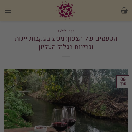
Ski
לתוכן
t
conten
יקב גלילאו
הטעמים של הצפון: מסע בעקבות יינות
וגבינות בגליל העליון
06
מרץ