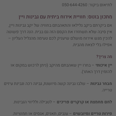
לתיאום ביקור: 050-644-4260
מתכון בונוס: חוויית אירוח ביתית עם גבינות ויין
אם ביקרתם ביקב גלילאו והתאהבתם בחוויה של יקב גבינות ויין,
אין סיבה שלא תשחזרו את הקסם הזה גם בבית. הנה דרך פשוטה
להכין מגש אירוח מושלם שיעניק לכם טעימה מהגליל העליון –
אפילו בלי לצאת מהבית.
מה צריך?
יין איכותי
– בחרו יין שאהבתם מהיקב (ניתן לרכוש במקום או
להזמין דרך האתר).
מבחר גבינות
– שלבו גבינה קשה מיושנת, גבינה רכה וגבינת עיזים
טרייה.
לחם מחמצת או קרקרים פריכים
– לטבילה ולליווי הגבינות.
פירות טריים ומיובשים
– ענבים, תאנים, אגסים או חמוציות.