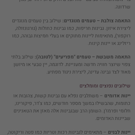
שרדונה.
התאמה צולבת – טעמים מנוגדים:
שילוב בין טעמים מנוגדים
ליצירת איזון. גבינות חריפות, כמו גבינות כחולות (גורגונזולה,
רוקפור), מתאימות ליינות מתוקים או בעלי חמיצות גבוהה, כמו
ריזלינג או יינות קינוח.
התאמה משבשת – טעמים "מפריעים" (לטובה):
שילוב בלתי
צפוי שיוצר חוויה חדשה ומעניינת. לדוגמה, יין טבעי או מיושן
מאוד לצד גבינה עדינה, ליצירת ניגוד מפתיע.
שילובים נפוצים ומומלצים
יינות אדומים
– משתלבים נפלא עם גבינות קשות, צהובות או
כתומות, שהבשילו במשך מספר חודשים, כמו צ'דר, פיקורינו,
חלומי ופרמז'ן. השומן הרב שבגבינות אלה מאזן את הטאנינים
שביינות האדומים. ​
יינות לבנים
– מתאימים לגבינות רכות וטריות כמו פטה וריקוטה,