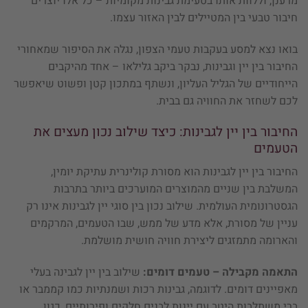
מרענן, וללוות אותו בטעימת גבינות מקומיות – כל אלו יוצרים
חיבור טבעי בין המטיילים לבין האזור עצמו.
בואו נצא למסע בעקבות טעמי הצפון, נגלה את הסיפור שמאחורי
החיבור בין יין וגבינות, נבקר ביקב גלילאו – אחד מהיקבים
הייחודיים של הגליל העליון, ונשתף במתכון קטן ופשוט שיאפשר
לכם לשחזר את החוויה גם בבית.
החיבור בין יין לגבינות: כיצד שילוב נכון מעצים את
הטעמים
החיבור בין יין לגבינות הוא מסורת קולינרית עתיקת יומין,
המשלבת בין שניים מהמוצרים המוערכים ביותר בתרבות
הגסטרונומית העולמית. שילוב נכון בין סוגי יין לגבינות אינו רק
עניין של מסורת, אלא מדע של ממש, שבו הטעמים, המרקמים
והארומה מתמזגים ליצירת חוויה חושית מושלמת.​
התאמה מקבילה – טעמים דומים:
שילוב בין יין לגבינה בעלי
מאפיינים דומים. לדוגמה, גבינות רכות ושמנתיות כמו קממבר או
ברי משתלבות היטב עם יינות לבנים חלקים ופירותיים, כגון